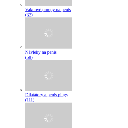
Vakuové pumpy na penis
(37)
Návleky na penis
(58)
Dilatátory a penis plugy
(111)