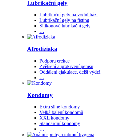
Lubrikační gely
Lubrikační gely na vodní bázi
Lubrikační gely na fisting
Silikonové lubrikační gely
…
Afrodiziaka
Podpora erekce
Zvětšení a prokrvení penisu
Oddálení ejakulace, delší výdrž
…
Kondomy
Extra silné kondomy
Velká balení kondomů
XXL kondomy
Standardní kondomy
…