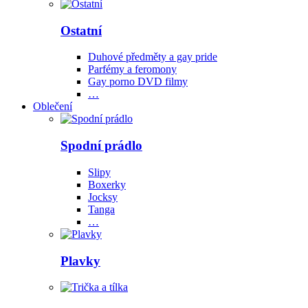
Ostatní
Duhové předměty a gay pride
Parfémy a feromony
Gay porno DVD filmy
…
Oblečení
Spodní prádlo
Slipy
Boxerky
Jocksy
Tanga
…
Plavky