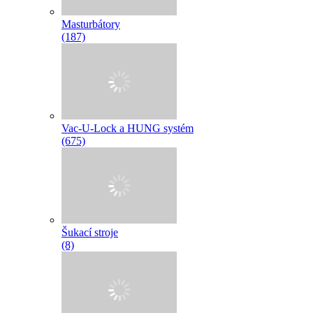
Masturbátory
(187)
Vac-U-Lock a HUNG systém
(675)
Šukací stroje
(8)