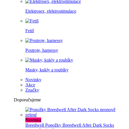
Elektrosex, elektrostimulace
Fetiš
Postroje, harnessy
Masky, kukly a roubíky
Novinky
Akce
Značky
Doporučujeme
Novinka
Breedwell
Ponožky Breedwell After Dark Socks