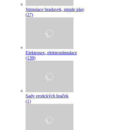
Stimulace bradavek, nipple play
(27)
Elektrosex, elektrostimulace
(139)
Sady erotických hraček
(1)