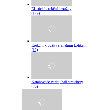
Elastické erekční kroužky
(179)
Erekční kroužky s análním kolíkem
(12)
Natahovače varlat, ball stretchery
(70)