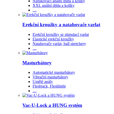
Nafukovací anální dilda a kolíky
XXL anální dilda a kolíky
…
Erekční kroužky a natahovače varlat
Erekční kroužky se stimulací varlat
Elastické erekční kroužky
Natahovače varlat, ball stretchery
…
Masturbátory
Automatické masturbátory
Vibrační masturbátory
Umělé anály
Fleshjack, Fleshlight
…
Vac-U-Lock a HUNG systém