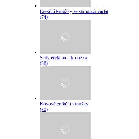
Erekční kroužky se stimulací varlat
(74)
Sady erekčních kroužků
(28)
Kovové erekční kroužky
(30)