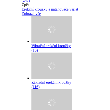
(247)
Zpět
Erekční kroužky a natahovače varlat
Zobrazit vše
Vibrační erekční kroužky
(15)
Základní erekční kroužky
(116)