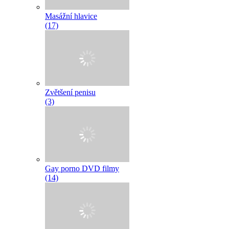
Masážní hlavice
(17)
Zvětšení penisu
(3)
Gay porno DVD filmy
(14)