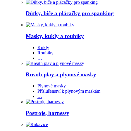
Důtky, biče a plácačky pro spanking
Masky, kukly a roubíky
Kukly
Roubíky
…
Breath play a plynové masky
Plynové masky
Příslušenství k plynovým maskám
…
Postroje, harnessy