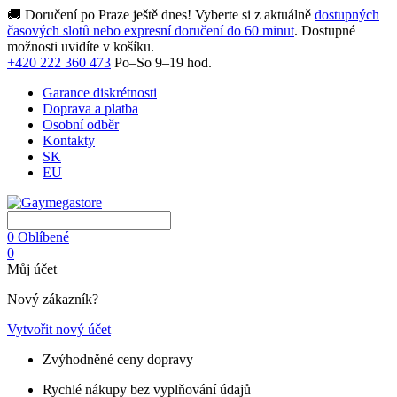
🚚 Doručení po Praze ještě dnes! Vyberte si z aktuálně
dostupných
časových slotů nebo expresní doručení do 60 minut
. Dostupné
možnosti uvidíte v košíku.
+420 222 360 473
Po–So 9–19 hod.
Garance diskrétnosti
Doprava a platba
Osobní odběr
Kontakty
SK
EU
0
Oblíbené
0
Můj účet
Nový zákazník?
Vytvořit nový účet
Zvýhodněné ceny dopravy
Rychlé nákupy bez vyplňování údajů