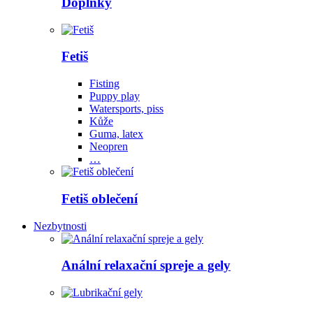
Doplňky
Fetiš
Fisting
Puppy play
Watersports, piss
Kůže
Guma, latex
Neopren
…
Fetiš oblečení
Nezbytnosti
Anální relaxační spreje a gely