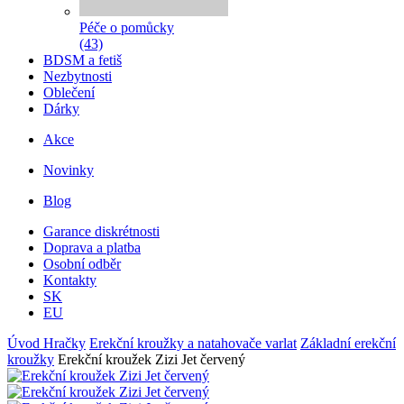
Péče o pomůcky
(43)
BDSM a fetiš
Nezbytnosti
Oblečení
Dárky
Akce
Novinky
Blog
Garance diskrétnosti
Doprava a platba
Osobní odběr
Kontakty
SK
EU
Úvod
Hračky
Erekční kroužky a natahovače varlat
Základní erekční
kroužky
Erekční kroužek Zizi Jet červený