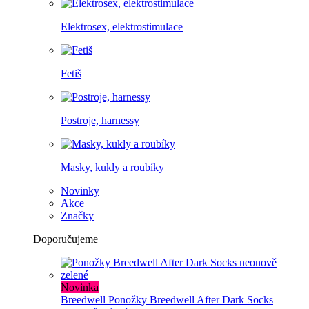
Elektrosex, elektrostimulace
Fetiš
Postroje, harnessy
Masky, kukly a roubíky
Novinky
Akce
Značky
Doporučujeme
Novinka
Breedwell
Ponožky Breedwell After Dark Socks