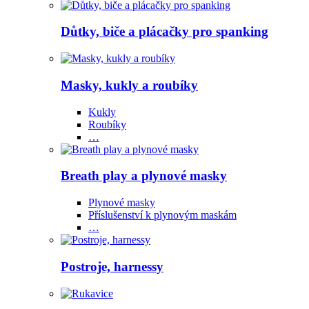
Důtky, biče a plácačky pro spanking
Masky, kukly a roubíky
Kukly
Roubíky
…
Breath play a plynové masky
Plynové masky
Příslušenství k plynovým maskám
…
Postroje, harnessy