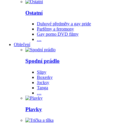
Ostatní
Duhové předměty a gay pride
Parfémy a feromony
Gay porno DVD filmy
…
Oblečení
Spodní prádlo
Slipy
Boxerky
Jocksy
Tanga
…
Plavky