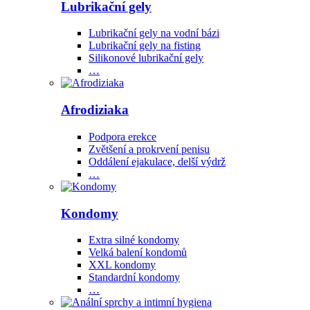
Lubrikační gely
Lubrikační gely na vodní bázi
Lubrikační gely na fisting
Silikonové lubrikační gely
…
Afrodiziaka
Podpora erekce
Zvětšení a prokrvení penisu
Oddálení ejakulace, delší výdrž
…
Kondomy
Extra silné kondomy
Velká balení kondomů
XXL kondomy
Standardní kondomy
…