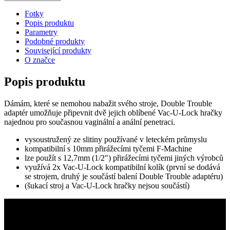
Fotky
Popis produktu
Parametry
Podobné produkty
Související produkty
O značce
Popis produktu
Dámám, které se nemohou nabažit svého stroje, Double Trouble
adaptér umožňuje připevnit dvě jejich oblíbené Vac-U-Lock hračky
najednou pro současnou vaginální a anální penetraci.
vysoustružený ze slitiny používané v leteckém průmyslu
kompatibilní s 10mm přirážecími tyčemi F-Machine
lze použít s 12,7mm (1/2″) přirážecími tyčemi jiných výrobců
využívá 2x Vac-U-Lock kompatibilní kolík (první se dodává
se strojem, druhý je součástí balení Double Trouble adaptéru)
(šukací stroj a Vac-U-Lock hračky nejsou součástí)