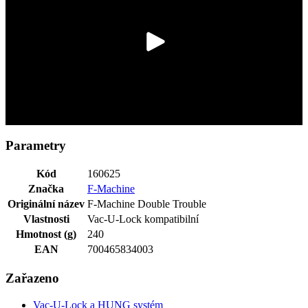
Parametry
Kód
160625
Značka
F-Machine
Originální název
F-Machine Double Trouble
Vlastnosti
Vac-U-Lock kompatibilní
Hmotnost (g)
240
EAN
700465834003
Zařazeno
Vac-U-Lock a HUNG systém