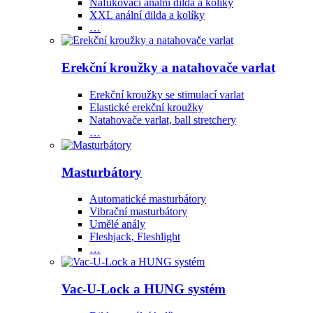
Nafukovací anální dilda a kolíky
XXL anální dilda a kolíky
…
Erekční kroužky a natahovače varlat
Erekční kroužky se stimulací varlat
Elastické erekční kroužky
Natahovače varlat, ball stretchery
…
Masturbátory
Automatické masturbátory
Vibrační masturbátory
Umělé anály
Fleshjack, Fleshlight
…
Vac-U-Lock a HUNG systém