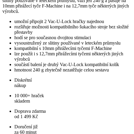
slitiny používané v leteckém průmyslu, váží jen 240 g a pasuje na
10mm přirážecí tyče F-Machine i na 12,7mm tyče některých jiných
výrobců.
umožní připojit 2 Vac-U-Lock hračky najednou
rozšiřuje možnosti kompatibilního šukacího stroje bez složité
přestavby
hodí se pro současnou dvojitou stimulaci
vysoustružený ze slitiny používané v leteckém průmyslu
kompatibilní s 10mm přirážecími tyčemi F-Machine
lze použít i s 12,7mm přirážecími tyčemi některých jiných
výrobců
součástí balení je druhý Vac-U-Lock kompatibilní kolík
hmotnost 240 g zbytečně nezatěžuje celou sestavu
Diskrétní
nákup
10 000+ hraček
skladem
Doprava zdarma
od 1 499 Kč
Doručení již
za 60 minut