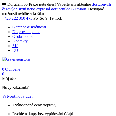
🚚 Doručení po Praze ještě dnes! Vyberte si z aktuálně
dostupných
časových slotů nebo expresní doručení do 60 minut
. Dostupné
možnosti uvidíte v košíku.
+420 222 360 473
Po–So 9–19 hod.
Garance diskrétnosti
Doprava a platba
Osobní odběr
Kontakty
SK
EU
0
Oblíbené
0
Můj účet
Nový zákazník?
Vytvořit nový účet
Zvýhodněné ceny dopravy
Rychlé nákupy bez vyplňování údajů