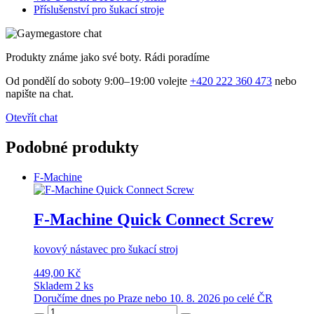
Příslušenství pro šukací stroje
Produkty známe jako své boty. Rádi poradíme
Od pondělí do soboty 9:00–19:00 volejte
+420 222 360 473
nebo
napište na chat.
Otevřít chat
Podobné produkty
F-Machine
F-Machine Quick Connect Screw
kovový nástavec pro šukací stroj
449,00 Kč
Skladem 2 ks
Doručíme dnes po Praze nebo 10. 8. 2026 po celé ČR