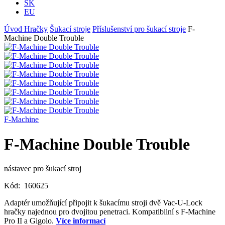
SK
EU
Úvod
Hračky
Šukací stroje
Příslušenství pro šukací stroje
F-
Machine Double Trouble
F-Machine
F-Machine Double Trouble
nástavec pro šukací stroj
Kód:
160625
Adaptér umožňující připojit k šukacímu stroji dvě Vac-U-Lock
hračky najednou pro dvojitou penetraci. Kompatibilní s F-Machine
Pro II a Gigolo.
Více informací