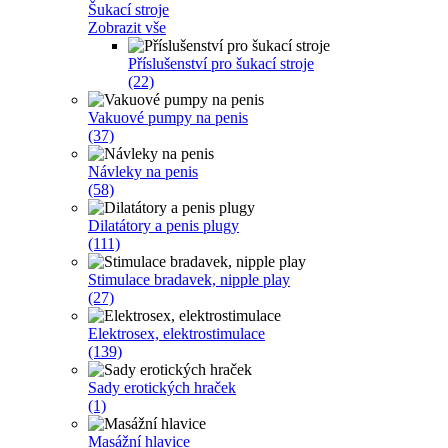
Šukací stroje
Zobrazit vše
Příslušenství pro šukací stroje
(22)
Vakuové pumpy na penis
(37)
Návleky na penis
(58)
Dilatátory a penis plugy
(111)
Stimulace bradavek, nipple play
(27)
Elektrosex, elektrostimulace
(139)
Sady erotických hraček
(1)
Masážní hlavice