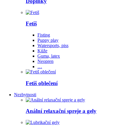
Doplňky
Fetiš
Fisting
Puppy play
Watersports, piss
Kůže
Guma, latex
Neopren
…
Fetiš oblečení
Nezbytnosti
Anální relaxační spreje a gely